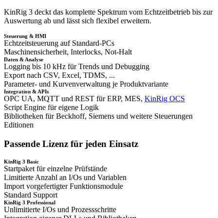
KinRig 3 deckt das komplette Spektrum vom Echtzeitbetrieb bis zur
Auswertung ab und lässt sich flexibel erweitern.
Steuerung & HMI
Echtzeitsteuerung auf Standard-PCs
Maschinensicherheit, Interlocks, Not-Halt
Daten & Analyse
Logging bis 10 kHz für Trends und Debugging
Export nach CSV, Excel, TDMS, ...
Parameter- und Kurvenverwaltung je Produktvariante
Integration & APIs
OPC UA, MQTT und REST für ERP, MES,
KinRig OCS
Script Engine für eigene Logik
Bibliotheken für Beckhoff, Siemens und weitere Steuerungen
Editionen
Passende Lizenz für jeden Einsatz
KinRig 3 Basic
Startpaket für einzelne Prüfstände
Limitierte Anzahl an I/Os und Variablen
Import vorgefertigter Funktionsmodule
Standard Support
KinRig 3 Professional
Unlimitierte I/Os und Prozessschritte